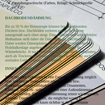
Gestaltungswünsche (Farben, Beläge, Schmuckprofile
etc.)
DACHBODENDÄMMUNG
Bis zu 50 % der Heizenergie können bei ungedämmten
Dächern bzw. Dachböden verloren gehen, da Wärme
naturgemäß nach oben steigt. Eine einfache und sehr effektive
Maßnahme stellt daher die Dämmung des Dachbodens dar.
Dabei werden Dämmplatten direkt auf die Betondecke bzw.
Holzbalkenlage angebracht und schließen damit die
Wärmebrücke. Je nach Ausführung können die Dämmplatten
auch als Trockenestrichvariante montiert werden, die auch
normalen Gehbelastungen standhalten.
INNENDÄMMUNG
Nicht bei allen Gebäuden ist eine Fassadendämmung möglich
bzw. erwünscht. Insbesondere erhaltenswerte bzw.
denkmalgeschützte Gebäudefassaden mit Ornamenten,
Klinkern, Stuck etc. sollten nicht mit einer Außendämmung
versehen werden. Für die Innendämmung setzen wir besonders
schlanke Dämmsysteme ein, die möglichst wenig Platz
beanspruchen und sich kaum sichtbar in die Innenräume