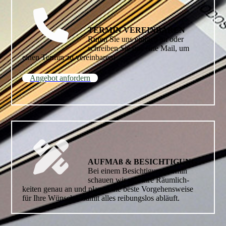
TERMIN VEREINBAREN
Rufen Sie uns einfach an oder
schreiben Sie uns eine Mail, um
einen Termin zu vereinbaren!
Angebot anfordern
AUFMAß & BESICHTI­GUNG
Bei einem Besichtigungstermin
schauen wir uns Ihre Räumlich­
keiten genau an und planen die beste Vorgehensweise
für Ihre Wünsche, damit alles reibungslos abläuft.