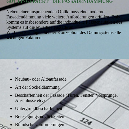
GUT EINGEPACKT - DIE FASSADENDÄMMUNG
Neben einer ansprechenden Optik muss eine moderne
Fassadendämmung viele weitere Anforderungen erfüllen. Dabei
kommt es insbesondere auf die individuelle Passgenauigkeit des
Systems auf die jeweilige Fassade an.
Wir berücksichtigen bei der Konzeption des Dämmsystems alle
wichtigen Faktoren:
Neubau- oder Altbaufassade
Art der Sockeldämmung
Beschaffenheit der Fassade (Türen, Fenster, Vorsprünge,
Anschlüsse etc.)
Untergrundbeschaffenheit
Befestigungsmöglichkeiten
Brandschutzanforderungen