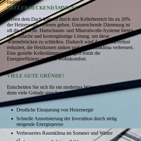
einfügen.
KELLERDECKENDÄMMUNG
Neben dem Dach können durch den Kellerbereich bis zu 20%
der Heizenergie verloren gehen. Unzureichende Dämmung ist
oft die Ursache. Hartschaum- und Mineralwolle-Systeme bieten
eine einfache und kostengünstige Lösung, um diese
Wärmebrücken zu schließen. Dadurch wird der Wärmeverlust
reduziert, die Heizkosten sinken und das Raumklima verbessert.
Eine gezielte Kellerdämmung steigert somit die
Energieeffizienz und den Wohnkomfort.
VIELE GUTE GRÜNDE!
Entscheiden Sie sich für ein modernes Wärmedämmsystem,
denn viele Gründe sprechen dafür:
Deutliche Einsparung von Heizenergie
Schnelle Amortisierung der Investition durch stetig
steigende Energiepreise
Verbessertes Raumklima im Sommer und Winter