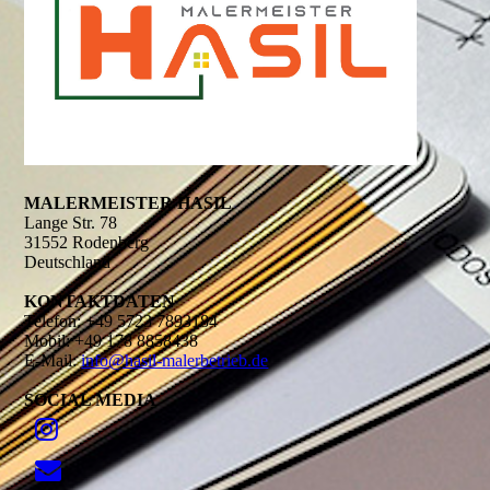
MALERMEISTER HASIL
Lange Str. 78
31552 Rodenberg
Deutschland
KONTAKT­DATEN
Telefon: +49 5723 7893184
Mobil: +49 178 8858438
E-Mail:
info@hasil-malerbetrieb.de
SOCIAL MEDIA