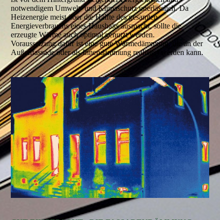
notwendigem Umwelt- und Klimaschutz unerlässlich. Da
Heizenergie meist über die Hälfte des gesamten
Energieverbrauchs eines Haushalts ausmacht, sollte die
erzeugte Wärme auch optimal genutzt werden.
Voraussetzung dafür ist eine gute Wärmedämmung, die an der
Außenfassade oder als Innendämmung realisiert werden kann.